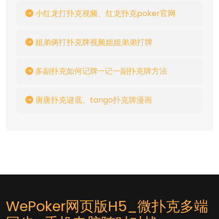
小红龙打扑克视频、红龙扑克poker官网
姐弟俩打扑克牌视频姐姐弟弟打牌
多副扑克如何记牌—记一副扑克牌方法
唐唐扑克谜底、tango扑克牌漫画
WePoker网页版H5_微扑克多端