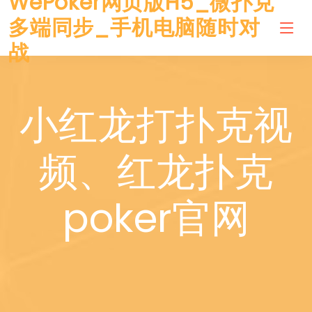
WePoker网页版H5_微扑克
多端同步_手机电脑随时对
战
小红龙打扑克视
频、红龙扑克
poker官网