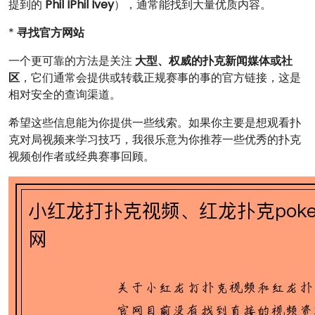
提到的
Phil IPhil Ivey
），通常能找到大量优质内容。
*
寻找官方网站
一个更可靠的方法是关注
大型、权威的扑克新闻媒体或社
区
，它们通常会提供或转载正规赛事的事的官方链接，这是
相对安全的查询渠道。
希望这些信息能为你提供一些线索。如果你主要是想观看扑
克对局视频来学习技巧，我很乐意为你推荐一些优秀的扑克
视频创作者或经典赛事回顾。