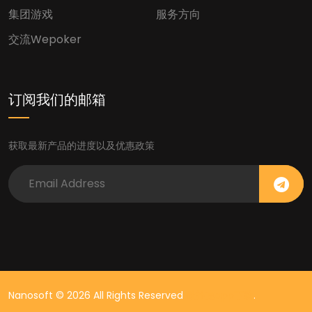
集团游戏
服务方向
交流wepoker
订阅我们的邮箱
获取最新产品的进度以及优惠政策
Nanosoft © 2026 All Rights Reserved
微扑克app下载
.