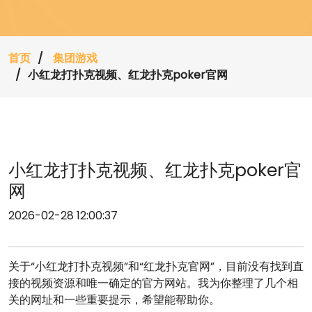
首页
集团游戏
小红龙打扑克视频、红龙扑克poker官网
小红龙打扑克视频、红龙扑克poker官
网
2026-02-28 12:00:37
关于“小红龙打扑克视频”和“红龙扑克官网”，目前没有找到直
接的视频资源和唯一确定的官方网站。我为你整理了几个相
关的网址和一些重要提示，希望能帮助你。