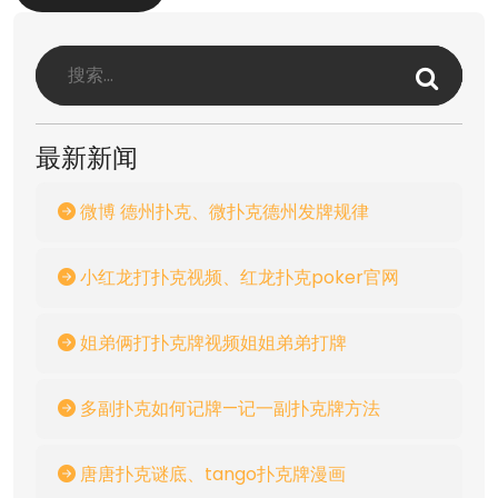
最新新闻
微博 德州扑克、微扑克德州发牌规律
小红龙打扑克视频、红龙扑克poker官网
姐弟俩打扑克牌视频姐姐弟弟打牌
多副扑克如何记牌—记一副扑克牌方法
唐唐扑克谜底、tango扑克牌漫画