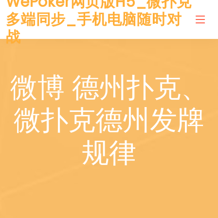
WePoker网页版H5_微扑克
多端同步_手机电脑随时对
战
微博 德州扑克、
微扑克德州发牌
规律