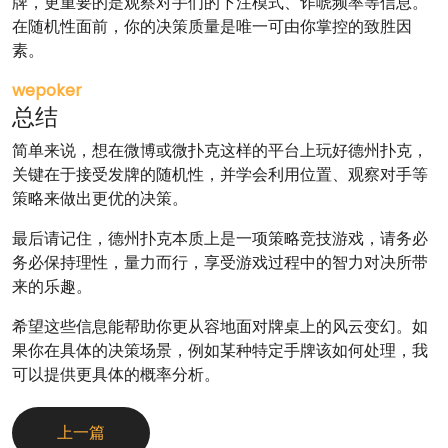
牌，更重要的是观察对手们的下注模式、诈唬频率等信息。
在随机性面前，你的决策质量是唯一可由你掌控的致胜因
素。
wepoker
总结
简单来说，想在微博或微扑克这样的平台上玩好德州扑克，
关键在于接受发牌的随机性，并学会利用位置、观察对手等
策略来做出更优的决策。
最后请记住，德州扑克本质上是一项策略竞技游戏，请务必
务必保持理性，量力而行，享受游戏过程中的智力对决所带
来的乐趣。
希望这些信息能帮助你更从容地面对牌桌上的风云变幻。如
果你在具体的决策场景，例如某种特定手牌该如何处理，我
可以提供更具体的概率分析。
上一篇