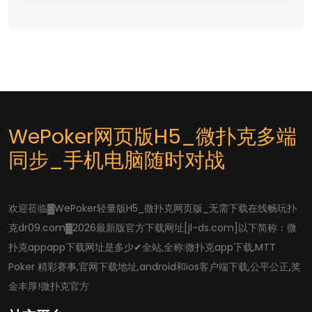
WePoker网页版H5_微扑克多端
同步_手机电脑随时对战
欢迎莅临▓WePoker轻量版H5_微扑克网页版_无需下载在线畅玩扑
克dr09.com▓2026最新版官方下载网址[jl-ds.com]以下简称：微
扑克appapp下载网址是多少✔全站,全称:微扑克app下载,MTT
Poker 精彩赛事,官网下载地址,android和ios客户端下载,公平公正,奖
金丰厚!微扑克官方