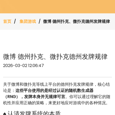
首页
集团游戏
微博 德州扑克、微扑克德州发牌规律
微博 德州扑克、微扑克德州发牌规律
2026-03-02 12:06:47
关于微博和微扑克等线上平台的德州扑克发牌规律，核心结
论是：
这些平台使用的是经过认证的随机数生成器
（RNG），发牌本身并无规律可言
。你可以通过理解它的随
机性并应用正确的策略，来更好地应对游戏中的各种情况。
♠️ 认清发牌系统的本质