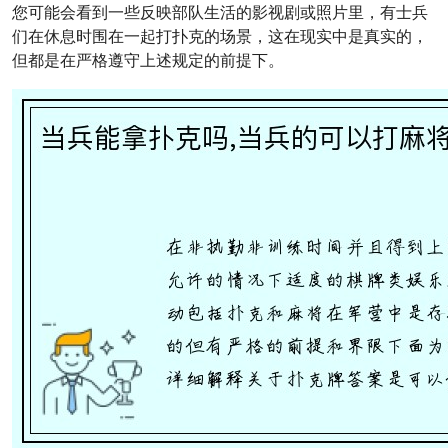
您可能会看到一些反映部队生活的影视剧或照片里，有士兵
们在休息时围在一起打扑克的场景，这在现实中是真实的，
但都是在严格遵守上述规定的前提下。