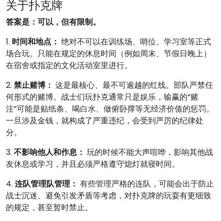
关于扑克牌
答案是：可以，但有限制。
1.
时间和地点：
绝对不可以在训练场、哨位、学习室等正式
场合玩。只能在规定的休息时间（例如周末、节假日晚上）
在宿舍或指定的文化活动室里进行。
2.
禁止赌博：
这是最核心、最不可逾越的红线。部队严禁任
何形式的赌博。战士们玩扑克通常只是娱乐，输赢的“赌
注”可能是贴纸条、喝白水、做俯卧撑等无经济价值的惩罚。
一旦涉及金钱，就构成了严重违纪，会受到严厉的纪律处
分。
3.
不影响他人和作息：
玩的时候不能大声喧哗，影响其他战
友休息或学习，并且必须严格遵守熄灯就寝时间。
4.
连队管理队管理：
有些管理严格的连队，可能会出于防止
战士沉迷、避免引发矛盾等考虑，对扑克牌的玩耍有更细致
的规定，甚至暂时禁止。