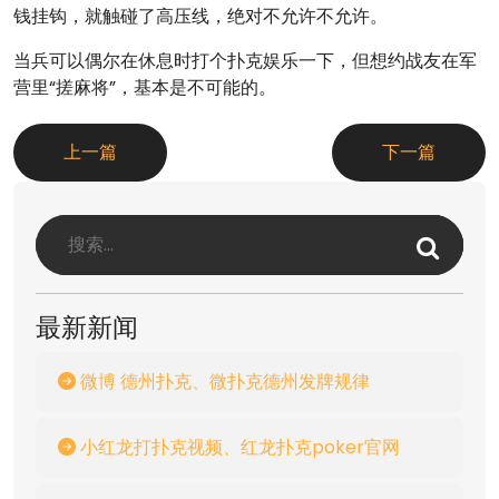
钱挂钩，就触碰了高压线，绝对不允许不允许。
当兵可以偶尔在休息时打个扑克娱乐一下，但想约战友在军
营里“搓麻将”，基本是不可能的。
上一篇
下一篇
最新新闻
微博 德州扑克、微扑克德州发牌规律
小红龙打扑克视频、红龙扑克poker官网