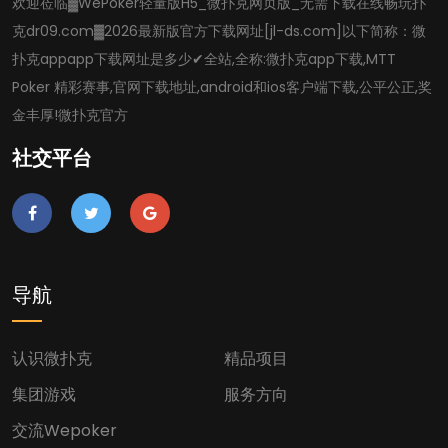
欢迎莅临▓WePoker轻量版H5_微扑克网页版_无需下载在线畅玩扑
克dr09.com▓2026最新版官方下载网址[jl-ds.com]以下简称：微
扑克appapp下载网址是多少✔全站,全称:微扑克app下载,MTT
Poker 精彩赛事,官网下载地址,android和ios客户端下载,公平公正,奖
金丰厚!微扑克官方
社交平台
导航
认识微扑克
精品项目
集团游戏
服务方向
交流wepoker