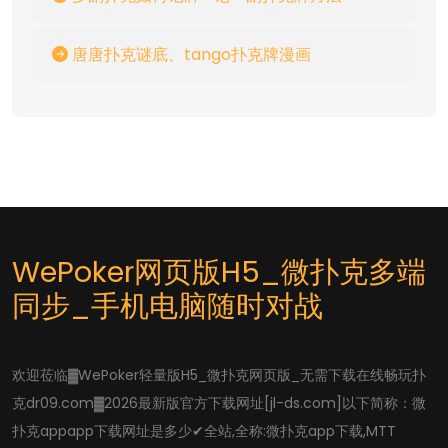
唐唐扑克谜底、tango扑克牌漫画
WePoker网页版H5_微扑克多端
同步_手机电脑随时对战
欢迎莅临▓WePoker轻量版H5_微扑克网页版_无需下载在线畅玩扑
克dr09.com▓2026最新版官方下载网址[jl-ds.com]以下简称：微
扑克appapp下载网址是多少✔全站,全称:微扑克app下载,MTT