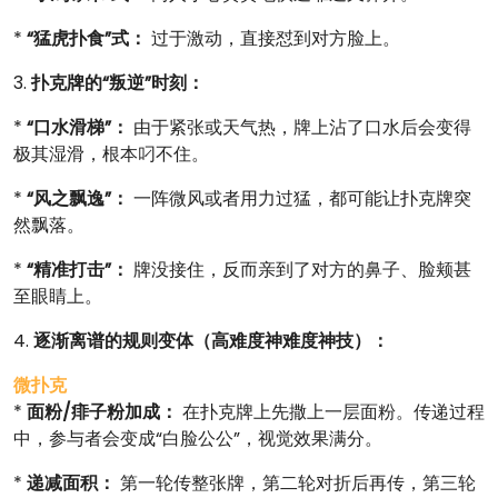
*
“猛虎扑食”式：
过于激动，直接怼到对方脸上。
3.
扑克牌的“叛逆”时刻：
*
“口水滑梯”：
由于紧张或天气热，牌上沾了口水后会变得
极其湿滑，根本叼不住。
*
“风之飘逸”：
一阵微风或者用力过猛，都可能让扑克牌突
然飘落。
*
“精准打击”：
牌没接住，反而亲到了对方的鼻子、脸颊甚
至眼睛上。
4.
逐渐离谱的规则变体（高难度神难度神技）：
微扑克
*
面粉/痱子粉加成：
在扑克牌上先撒上一层面粉。传递过程
中，参与者会变成“白脸公公”，视觉效果满分。
*
递减面积：
第一轮传整张牌，第二轮对折后再传，第三轮