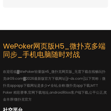
WePoker网页版H5_微扑克多端
同步_手机电脑随时对战
欢迎莅临▓WePoker轻量版H5_微扑克网页版_无需下载在线畅玩扑
克dr09.com▓2026最新版官方下载网址[jl-ds.com]以下简称：微
扑克appapp下载网址是多少✔全站,全称:微扑克app下载,MTT
Poker 精彩赛事,官网下载地址,android和ios客户端下载,公平公正,奖
金丰厚!微扑克官方
社交平台