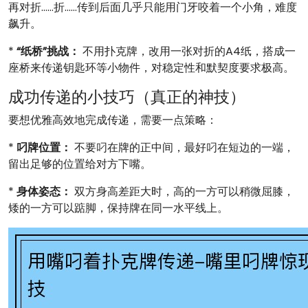
再对折……折……传到后面几乎只能用门牙咬着一个小角，难度
飙升。
*
“纸桥”挑战：
不用扑克牌，改用一张对折的A4纸，搭成一
座桥来传递钥匙环等小物件，对稳定性和默契度要求极高。
成功传递的小技巧（真正的神技）
要想优雅高效地完成传递，需要一点策略：
*
叼牌位置：
不要叼在牌的正中间，最好叼在短边的一端，
留出足够的位置给对方下嘴。
*
身体姿态：
双方身高差距大时，高的一方可以稍微屈膝，
矮的一方可以踮脚，保持牌在同一水平线上。