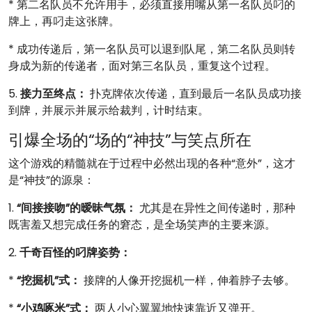
* 第二名队员不允许用手，必须直接用嘴从第一名队员叼的
牌上，再叼走这张牌。
* 成功传递后，第一名队员可以退到队尾，第二名队员则转
身成为新的传递者，面对第三名队员，重复这个过程。
5.
接力至终点：
扑克牌依次传递，直到最后一名队员成功接
到牌，并展示并展示给裁判，计时结束。
引爆全场的“场的“神技”与笑点所在
这个游戏的精髓就在于过程中必然出现的各种“意外”，这才
是“神技”的源泉：
1.
“间接接吻”的暧昧气氛：
尤其是在异性之间传递时，那种
既害羞又想完成任务的窘态，是全场笑声的主要来源。
2.
千奇百怪的叼牌姿势：
*
“挖掘机”式：
接牌的人像开挖掘机一样，伸着脖子去够。
*
“小鸡啄米”式：
两人小心翼翼地快速靠近又弹开。