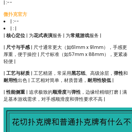
| :--
微扑克官方
| :--
| : |
|
核心定位
| 为
花式表演
服务 | 为
常规游戏
服务 |
|
尺寸与手感
| 尺寸通常更大（如61mm x 91mm），手感更
厚重，便于操控 | 尺寸标准（如57mm x 88mm），更紧凑
轻便 |
|
工艺与材质
| 工艺精湛，常采用
黑芯纸
、高级涂层，
弹性
和
耐用性
出色 | 工艺相对简单，材质普通，
耐用性较低
|
|
性能侧重
| 追求极致的
顺滑度
与
弹性
，边缘经精细打磨 | 满
足基本游戏需求，对手感顺滑度和弹性要求不高 |